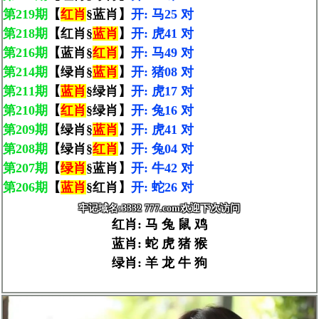
第219期
【
红肖
§蓝肖
】
开: 马25 对
第218期
【
红肖§
蓝肖
】
开: 虎41 对
第216期
【
蓝肖§
红肖
】
开: 马49 对
第214期
【
绿肖§
蓝肖
】
开: 猪08 对
第211期
【
蓝肖
§绿肖
】
开: 虎17 对
第210期
【
红肖
§绿肖
】
开: 兔16 对
第209期
【
绿肖§
蓝肖
】
开: 虎41 对
第208期
【
绿肖§
红肖
】
开: 兔04 对
第207期
【
绿肖
§蓝肖
】
开: 牛42 对
第206期
【
蓝肖
§红肖
】
开: 蛇26 对
牢记域名:3332 777.com欢迎下次访问
红肖: 马 兔 鼠 鸡
蓝肖: 蛇 虎 猪 猴
绿肖: 羊 龙 牛 狗